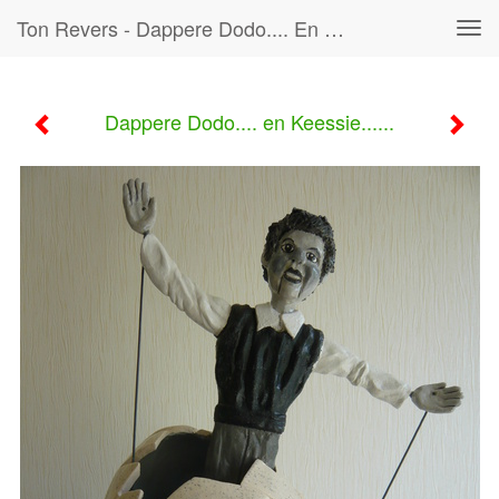
Ton Revers - Dappere Dodo.... En Keessie......
Tog
navi
Dappere Dodo.... en Keessie......